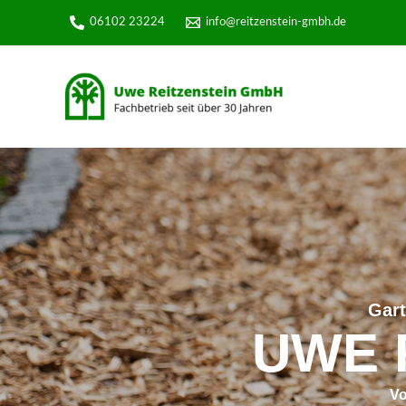
06102 23224
info@reitzenstein-gmbh.de
Gart
UWE 
Vo