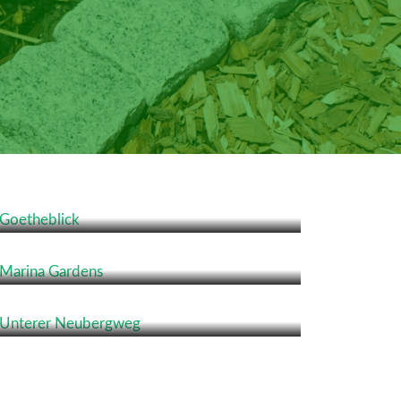
Goetheblick
Marina Gardens
Unterer Neubergweg