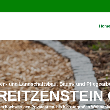
Hom
en- und Landschaftsbau, Baum- und Pflegearb
REITZENSTEIN
m hochwertigen Privatgarten, bis hin zur großen Wohnanl