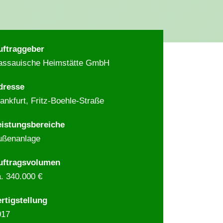
uftraggeber
assauische Heimstätte GmbH
dresse
ankfurt, Fritz-Boehle-Straße
eistungsbereiche
ußenanlage
uftragsvolumen
. 340.000
€
rtigstellung
017