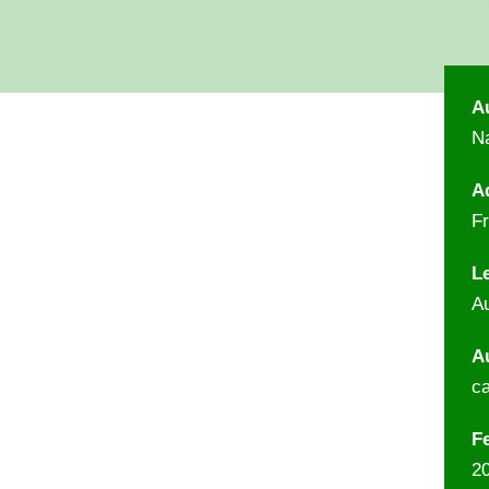
A
N
A
Fr
L
A
A
ca
Fe
2